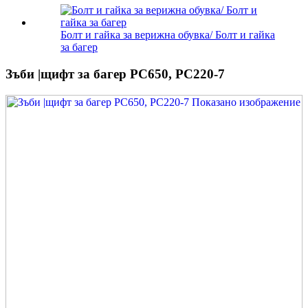
Болт и гайка за верижна обувка/ Болт и гайка
за багер
Зъби |щифт за багер PC650, PC220-7