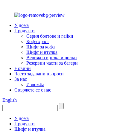
У дома
Продукти
Серия болтове и гайки
Кофа храст
Щифт за кофа
Щифт и втулка
Верижна връзка и ролки
Резервни части за багери
Новини
Често задавани въпроси
За нас
Изложба
Свържете се с нас
English
У дома
Продукти
Щифт и втулка