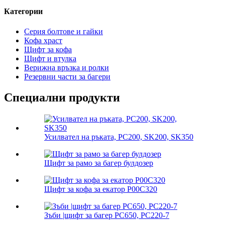
Категории
Серия болтове и гайки
Кофа храст
Щифт за кофа
Щифт и втулка
Верижна връзка и ролки
Резервни части за багери
Специални продукти
Усилвател на ръката, PC200, SK200, SK350
Щифт за рамо за багер булдозер
Щифт за кофа за екатор P00C320
Зъби |щифт за багер PC650, PC220-7