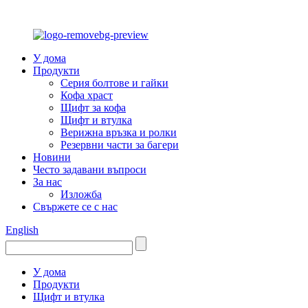
У дома
Продукти
Серия болтове и гайки
Кофа храст
Щифт за кофа
Щифт и втулка
Верижна връзка и ролки
Резервни части за багери
Новини
Често задавани въпроси
За нас
Изложба
Свържете се с нас
English
У дома
Продукти
Щифт и втулка