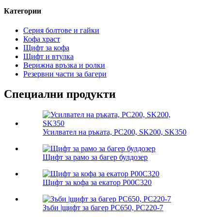
Категории
Серия болтове и гайки
Кофа храст
Щифт за кофа
Щифт и втулка
Верижна връзка и ролки
Резервни части за багери
Специални продукти
Усилвател на ръката, PC200, SK200, SK350
Щифт за рамо за багер булдозер
Щифт за кофа за екатор P00C320
Зъби |щифт за багер PC650, PC220-7